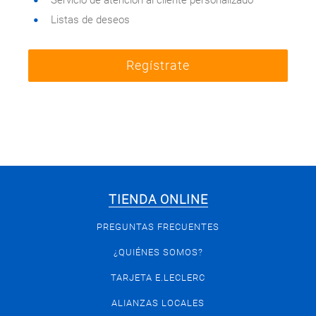
Servicio de atención al cliente personalizado
Listas de deseos
Regístrate
TIENDA ONLINE
PREGUNTAS FRECUENTES
¿QUIÉNES SOMOS?
TARJETA E.LECLERC
ALIANZAS LOCALES