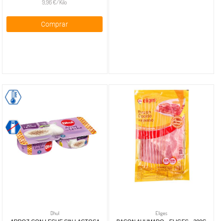
9,96 €/Kilo
Comprar
Dhul
Eliges