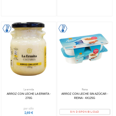
La ermita
Reina
ARROZ CON LECHE LA ERMITA -
ARROZ CON LECHE SIN AZÚCAR -
270G
REINA - 4X125G
por sólo
SIN DISPONIBILIDAD
2,69 €