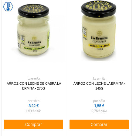
La ermita
La ermita
ARROZ CON LECHE DE CABRA LA
ARROZ CON LECHE LA ERMITA -
ERMITA - 270G
145G
por sólo
por sólo
3,22 €
1,85 €
11,93 €/Kilo
12,76 €/Kilo
Comprar
Comprar