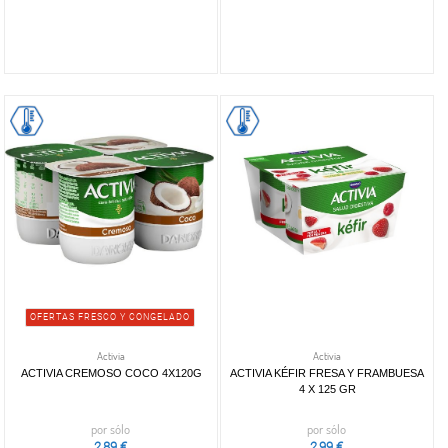
OFERTAS FRESCO Y CONGELADO
Activia
Activia
ACTIVIA CREMOSO COCO 4X120G
ACTIVIA KÉFIR FRESA Y FRAMBUESA
4 X 125 GR
por sólo
por sólo
2,89 €
2,99 €