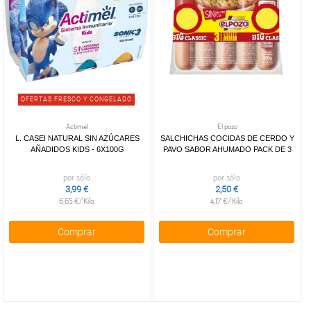
Lactosa
(9)
Elaboracíon
Propia
(41)
Congelado
(1)
Bio
(11)
Sin
Gluten
(28)
OFERTAS FRESCO Y CONGELADO
Vegano
(1)
Vegetariano -
Actimel
El pozo
Vegano
(1)
L. CASEI NATURAL SIN AZÚCARES
SALCHICHAS COCIDAS DE CERDO Y
AÑADIDOS KIDS - 6X100G
PAVO SABOR AHUMADO PACK DE 3
escaparate
por sólo
por sólo
OFERTAS
3,99 €
2,50 €
FRESCO Y
6,65 €/Kilo
4,17 €/Kilo
CONGELADO
(41)
Comprar
Comprar