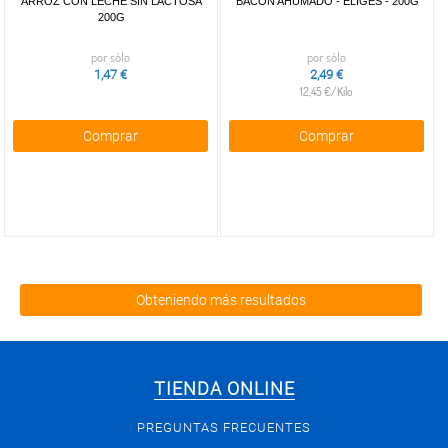
ARROZ CON LECHE SIN LACTOSA
BACON AHUMADO - ELIGES - 200G
200G
por sólo
por sólo
1,47 €
2,49 €
12,45 €/Kilo
Comprar
Comprar
Obteniendo más resultados
TIENDA ONLINE
PREGUNTAS FRECUENTES