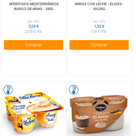
APERITIVOS MEDITERRÁNEOS
ARROZ CON LECHE - ELIGES -
BURGO DE ARIAS - 100G
4X125G
por sólo
por sólo
3,29 €
1,32 €
32,90 €/Kilo
2,64 €/Kilo
Comprar
Comprar