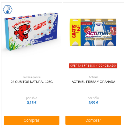
OFERTAS FRESCO Y CONGELADO
La vaca que ríe
Actimel
24 CUBITOS NATURAL 125G
ACTIMEL FRESA Y GRANADA
por sólo
por sólo
3,15 €
3,99 €
Comprar
Comprar