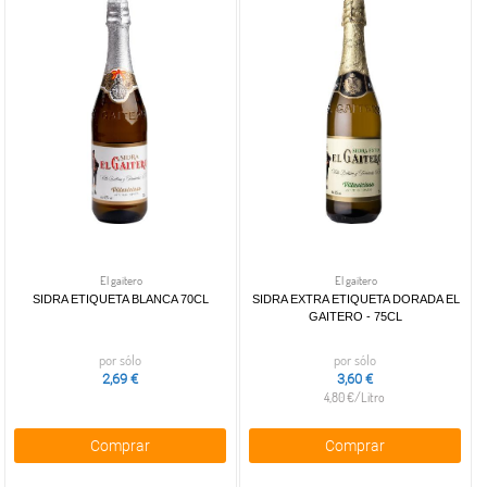
El gaitero
El gaitero
SIDRA ETIQUETA BLANCA 70CL
SIDRA EXTRA ETIQUETA DORADA EL
GAITERO - 75CL
por sólo
por sólo
2,69 €
3,60 €
4,80 €/Litro
Comprar
Comprar