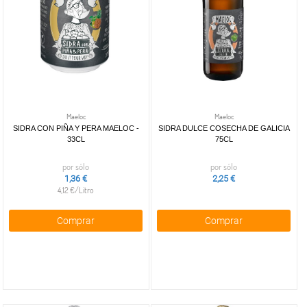
Maeloc
Maeloc
SIDRA CON PIÑA Y PERA MAELOC -
SIDRA DULCE COSECHA DE GALICIA
33CL
75CL
por sólo
por sólo
1,36 €
2,25 €
4,12 €/Litro
Comprar
Comprar