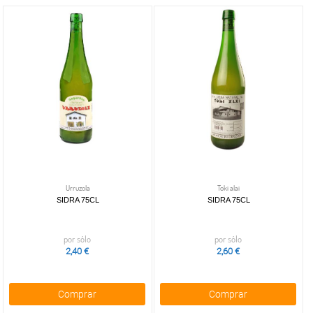
Urruzola
Toki alai
SIDRA 75CL
SIDRA 75CL
por sólo
por sólo
2,40 €
2,60 €
Comprar
Comprar