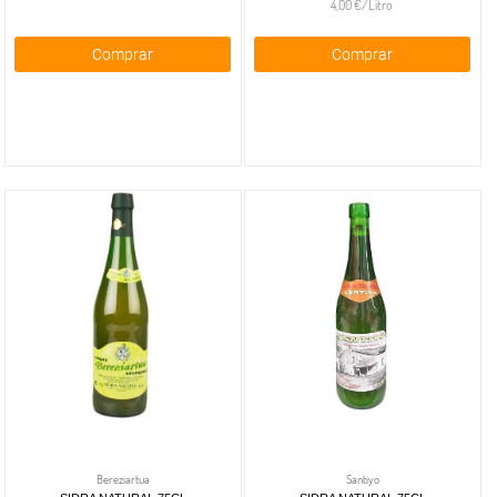
4,00 €/Litro
Comprar
Comprar
Bereziartua
Santiyo