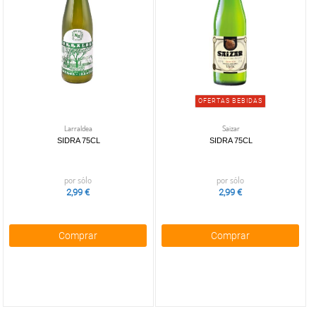
escaparate
OFERTAS
BEBIDAS
(3)
OFERTAS BEBIDAS
Larraldea
Saizar
SIDRA 75CL
SIDRA 75CL
por sólo
por sólo
2,99 €
2,99 €
Comprar
Comprar