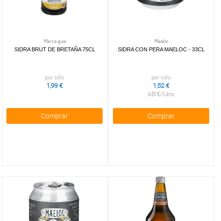
Marca guia
Maeloc
SIDRA BRUT DE BRETAÑA 75CL
SIDRA CON PERA MAELOC - 33CL
por sólo
por sólo
1,99 €
1,52 €
4,61 €/Litro
Comprar
Comprar