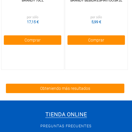
BRANDY 70CL
BRANDY BEBIDA ESPIRITUOSA 1L
por sólo
por sólo
17,15 €
5,99 €
Comprar
Comprar
Obteniendo más resultados
TIENDA ONLINE
PREGUNTAS FRECUENTES