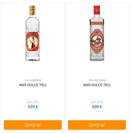
La castellana
Anís del mono
ANÍS DULCE 70CL
ANÍS DULCE 70CL
por sólo
por sólo
8,95 €
8,89 €
Comprar
Comprar