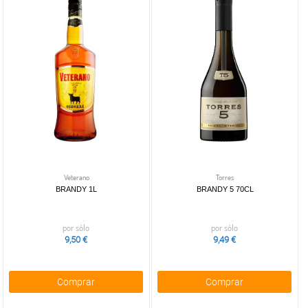
Veterano
Torres
BRANDY 1L
BRANDY 5 70CL
por sólo
por sólo
9,50 €
9,49 €
Comprar
Comprar