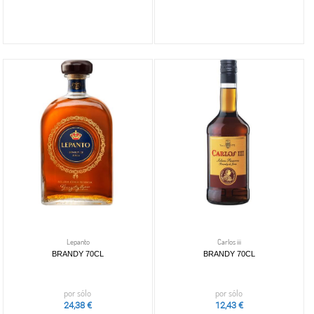
Lepanto
Carlos iii
BRANDY 70CL
BRANDY 70CL
por sólo
por sólo
24,38 €
12,43 €