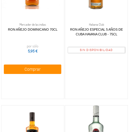
Mercader de las indias
Habana Club
RON AÑEJO DOMINICANO 70CL
RON AÑEJO ESPECIAL 5 AÑOS DE
CUBA HAVANA CLUB - 75CL
por sólo
SIN DISPONIBILIDAD
5,95 €
Comprar