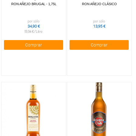
RON AÑEJO BRUGAL - 1,75L
RON AÑEJO CLÁSICO
por sólo
por sólo
34,90 €
13,95 €
19,94 €/Litro
Comprar
Comprar