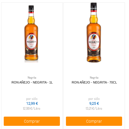
Negrita
Negrita
RON AÑEJO - NEGRITA - 1L
RON AÑEJO - NEGRITA - 70CL
por sólo
por sólo
12,99 €
9,25 €
12,99 €/Litro
13,21 €/Litro
Comprar
Comprar