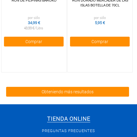
RON DE FILIPINAS BAROKO
RON DORADO MERCADER DE LAS
ISLAS BOTELLA DE 70CL
por sólo
por sólo
34,99 €
5,95 €
49,99 €/Litro
Comprar
Comprar
Obteniendo más resultados
TIENDA ONLINE
PREGUNTAS FRECUENTES