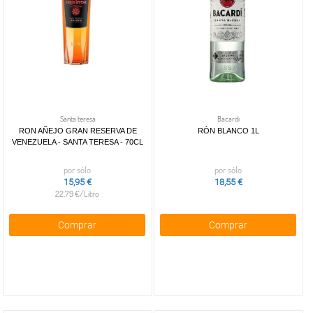
Santa teresa
Bacardi
RON AÑEJO GRAN RESERVA DE
RÓN BLANCO 1L
VENEZUELA - SANTA TERESA - 70CL
por sólo
por sólo
15,95 €
18,55 €
22,79 €/Litro
Comprar
Comprar