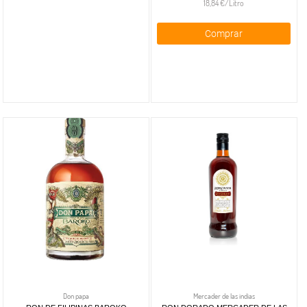
18,84 €/Litro
Comprar
Don papa
Mercader de las indias