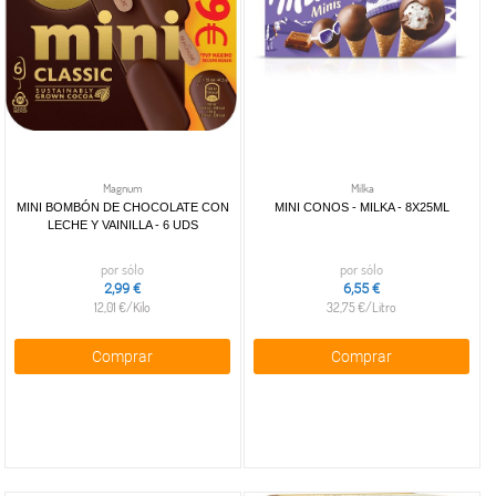
Magnum
Milka
MINI BOMBÓN DE CHOCOLATE CON
MINI CONOS - MILKA - 8X25ML
LECHE Y VAINILLA - 6 UDS
por sólo
por sólo
2,99 €
6,55 €
12,01 €/Kilo
32,75 €/Litro
Comprar
Comprar