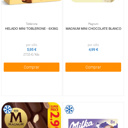
Toblerone
Magnum
HELADO MINI TOBLERONE - 6X36G
MAGNUM MINI CHOCOLATE BLANCO
por sólo
por sólo
5,95 €
4,99 €
27,55 €/Kilo
Comprar
Comprar