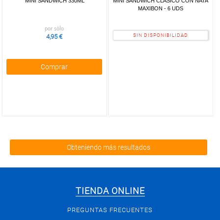
MINI SANDWICH 330ML
MINI SÁNDWICH CLÁSICO CON NATA
MAXIBON - 6 UDS
por sólo
SIN DISPONIBILIDAD
4,95 €
Comprar
Obteniendo más resultados
TIENDA ONLINE
PREGUNTAS FRECUENTES