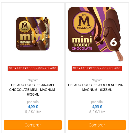
IFA Eliges
(1)
escaparate
OFERTAS
FRESCO Y
CONGELADO
(4)
OFERTAS FRESCO Y CONGELADO
OFERTAS FRESCO Y CONGELADO
Magnum
Magnum
HELADO DOUBLE CARAMEL
HELADO DOUBLE CHOCOLATE MINI -
CHOCOLATE MINI - MAGNUM -
MAGNUM - 6X55ML
6X55ML
por sólo
por sólo
4,99 €
4,99 €
15,12 €/Litro
15,12 €/Litro
Comprar
Comprar