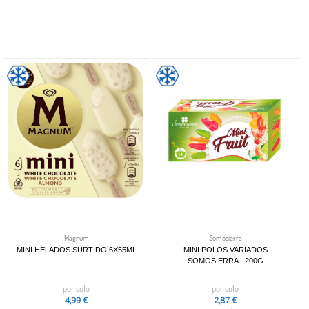
Magnum
Somosierra
MINI HELADOS SURTIDO 6X55ML
MINI POLOS VARIADOS
SOMOSIERRA - 200G
por sólo
por sólo
4,99 €
2,87 €