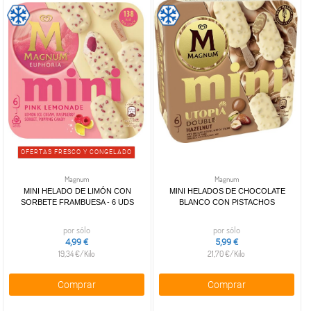
OFERTAS FRESCO Y CONGELADO
Magnum
Magnum
MINI HELADO DE LIMÓN CON
MINI HELADOS DE CHOCOLATE
SORBETE FRAMBUESA - 6 UDS
BLANCO CON PISTACHOS
por sólo
por sólo
4,99 €
5,99 €
19,34 €/Kilo
21,70 €/Kilo
Comprar
Comprar