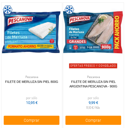
OFERTAS FRESCO Y CONGELADO
Pescanova
Pescanova
FILETE DE MERLUZA SIN PIEL 800G
FILETE DE MERLUZA SIN PIEL
ARGENTINA PESCANOVA - 900G
por sólo
por sólo
10,95 €
9,99 €
11,10 €/Kilo
Comprar
Comprar