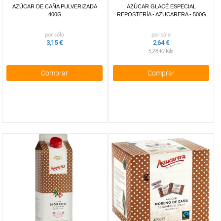
AZÚCAR DE CAÑA PULVERIZADA
AZÚCAR GLACÉ ESPECIAL
400G
REPOSTERÍA - AZUCARERA - 500G
por sólo
por sólo
3,15 €
2,64 €
5,28 €/Kilo
Comprar
Comprar