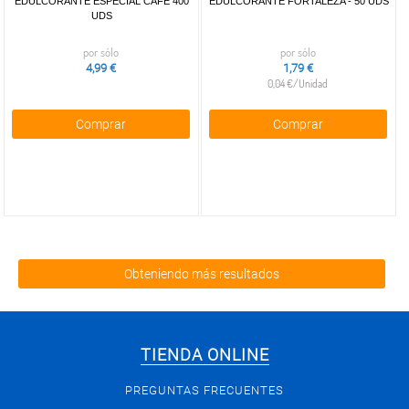
EDULCORANTE ESPECIAL CAFÉ 400
EDULCORANTE FORTALEZA - 50 UDS
UDS
por sólo
por sólo
4,99 €
1,79 €
0,04 €/Unidad
Comprar
Comprar
Obteniendo más resultados
TIENDA ONLINE
PREGUNTAS FRECUENTES