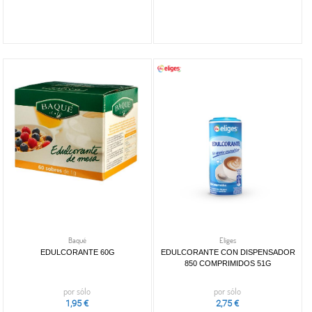
Baqué
Eliges
EDULCORANTE 60G
EDULCORANTE CON DISPENSADOR
850 COMPRIMIDOS 51G
por sólo
por sólo
1,95 €
2,75 €