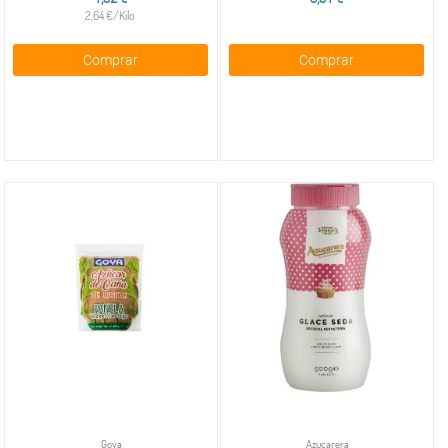
2,64 €/Kilo
Comprar
Comprar
Goya
Azucarera