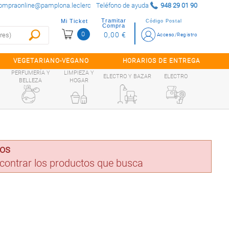
ompraonline@pamplona.leclerc
Teléfono de ayuda
948 29 01 90
Tramitar
Mi Ticket
Código Postal
Compra
0
0,00 €
Acceso/Registro
VEGETARIANO-VEGANO
HORARIOS DE ENTREGA
PERFUMERÍA Y
LIMPIEZA Y
ELECTRO Y BAZAR
ELECTRO
BELLEZA
HOGAR
dos
encontrar los productos que busca