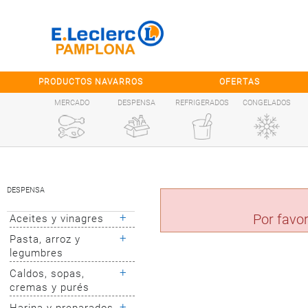
Saltar al contenido
PRODUCTOS NAVARROS
OFERTAS
MERCADO
DESPENSA
REFRIGERADOS
CONGELADOS
DESPENSA
+
Por favor
Aceites y vinagres
+
Pasta, arroz y
Aceite de oliva
legumbres
Aceite de girasol
Otros aceites
+
Caldos, sopas,
Pasta clásica
cremas y purés
Vinagres
Pasta integral
Aderezo de limón
Pasta vegetal y
+