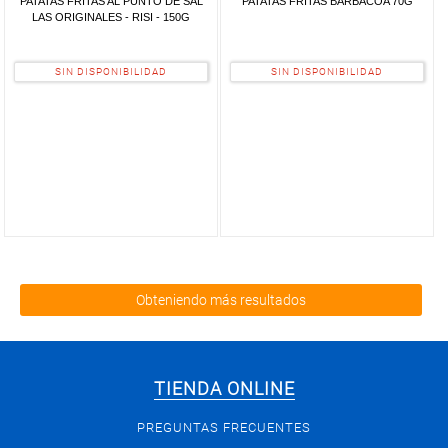
PATATAS FRITAS AL PUNTO DE SAL
PATATAS FRITAS BARBACOA 70G
LAS ORIGINALES - RISI - 150G
SIN DISPONIBILIDAD
SIN DISPONIBILIDAD
Obteniendo más resultados
TIENDA ONLINE
PREGUNTAS FRECUENTES