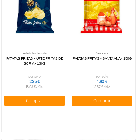
Arte fritas de soria
Santa ana
PATATAS FRITAS - ARTE FRITAS DE
PATATAS FRITAS - SANTA ANA - 150G
SORIA - 130G
por sólo
por sólo
2,35 €
1,90 €
18,08 €/Kilo
12,67 €/Kilo
Comprar
Comprar