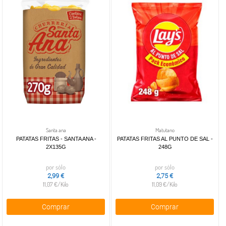
Santa ana
Matutano
PATATAS FRITAS - SANTA ANA -
PATATAS FRITAS AL PUNTO DE SAL -
2X135G
248G
por sólo
por sólo
2,99 €
2,75 €
11,07 €/Kilo
11,09 €/Kilo
Comprar
Comprar