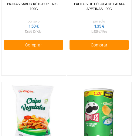
PAJITAS SABOR KÉTCHUP - RISI -
PALITOS DE FÉCULA DE PATATA
100G
APETINAS - 90G
por sólo
por sólo
1,50 €
1,35 €
15,00 €/Kilo
15,00 €/Kilo
Comprar
Comprar