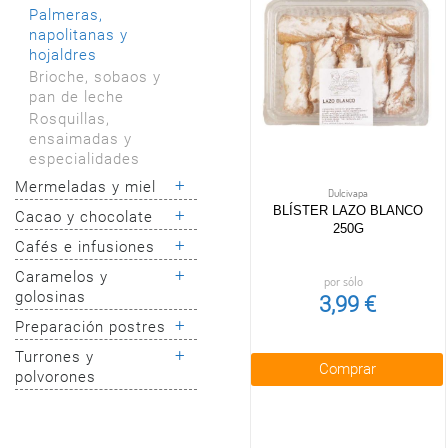
y surtido
Palmeras,
Galletas desayuno
napolitanas y
Galletas desayuno
hojaldres
infantiles
Brioche, sobaos y
Galletas salud
pan de leche
Copos de avena y
Rosquillas,
salvado
ensaimadas y
especialidades
+
Mermeladas y miel
Dulcivapa
BLÍSTER LAZO BLANCO
+
Cacao y chocolate
Mermeladas y
250G
membrillo
+
Cafés e infusiones
Chocolate negro
Miel y jalea
Cacao en polvo
+
Caramelos y
Café monodosis
por sólo
Bombones
golosinas
3,99 €
Café soluble
Cremas de untar
Té
+
Preparación postres
Caramelos y
Chocolate con
Infusiones
golosinas
+
Turrones y
Complementos,
leche y blanco
Comprar
Café molido y
Chicles
polvorones
decoración y toque
Chocolatinas
grano
final
Chocolate a la
Turrón duro
Postres
taza
Surtido navideño y
preparados