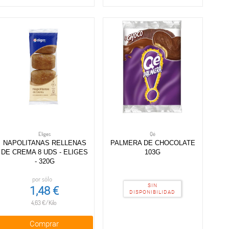
Eliges
Qé
NAPOLITANAS RELLENAS
PALMERA DE CHOCOLATE
DE CREMA 8 UDS - ELIGES
103G
- 320G
por sólo
SIN
1,48 €
DISPONIBILIDAD
4,63 €/Kilo
Comprar