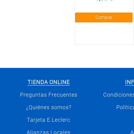
Comprar
TIENDA ONLINE
IN
Preguntas Frecuentes
Condiciones
¿Quiénes somos?
Políti
Tarjeta E.Leclerc
Alianzas Locales
A