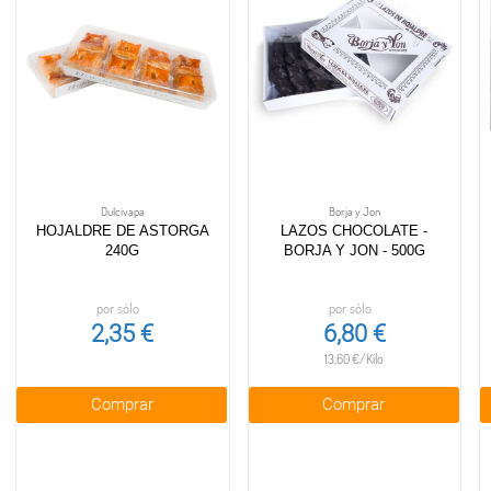
Dulcivapa
Borja y Jon
HOJALDRE DE ASTORGA
LAZOS CHOCOLATE -
240G
BORJA Y JON - 500G
por sólo
por sólo
2,35 €
6,80 €
13,60 €/Kilo
Comprar
Comprar