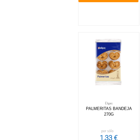
Eliges
PALMERITAS BANDEJA
270G
por sólo
1,33 €