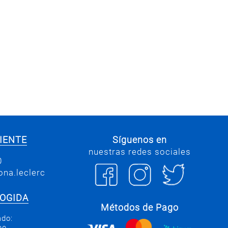
IENTE
Síguenos en
nuestras redes sociales
0
na.leclerc
COGIDA
Métodos de Pago
ado: