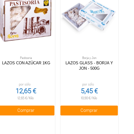
Pastisoria
Borja y Jon
LAZOS CON AZÚCAR 1KG
LAZOS GLASS - BORJA Y
JON - 500G
por sólo
por sólo
12,65 €
5,45 €
12,65 €/Kilo
10,90 €/Kilo
Comprar
Comprar