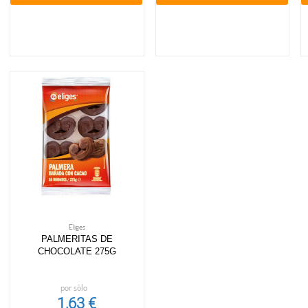
Eliges
PALMERITAS DE
CHOCOLATE 275G
por sólo
1,63 €