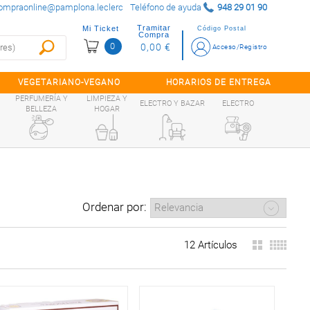
ompraonline@pamplona.leclerc
Teléfono de ayuda
948 29 01 90
Tramitar
Mi Ticket
Código Postal
Compra
0
0,00 €
Acceso/Registro
VEGETARIANO-VEGANO
HORARIOS DE ENTREGA
PERFUMERÍA Y
LIMPIEZA Y
ELECTRO Y BAZAR
ELECTRO
BELLEZA
HOGAR
Ordenar por:
12 Artículos