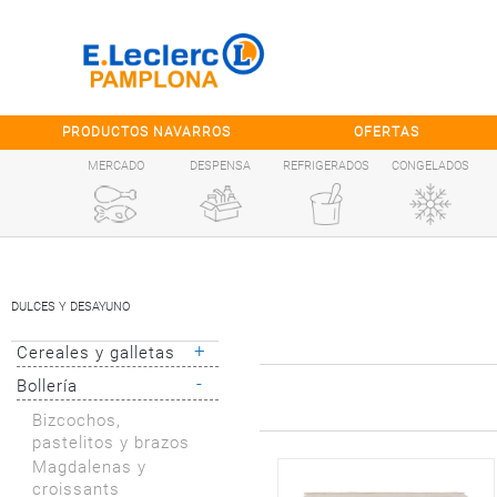
Saltar al contenido
PRODUCTOS NAVARROS
OFERTAS
MERCADO
DESPENSA
REFRIGERADOS
CONGELADOS
DULCES Y DESAYUNO
+
Cereales y galletas
-
Bollería
Cereales y barritas
adultos
Bizcochos,
Cereales y barritas
pastelitos y brazos
infantiles
Magdalenas y
Galletas chocolate
croissants