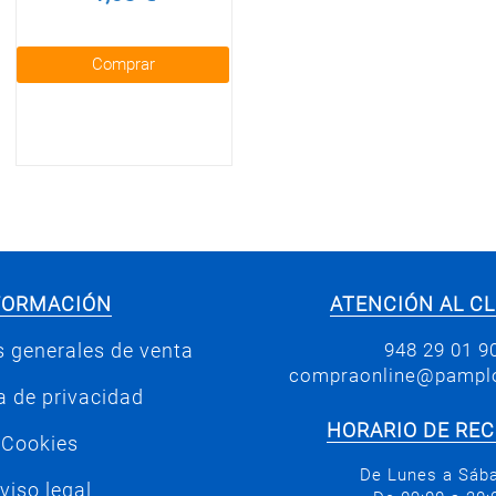
Comprar
FORMACIÓN
ATENCIÓN AL CL
948 29 01 9
 generales de venta
compraonline@pamplo
ca de privacidad
HORARIO DE RE
Cookies
De Lunes a Sáb
viso legal