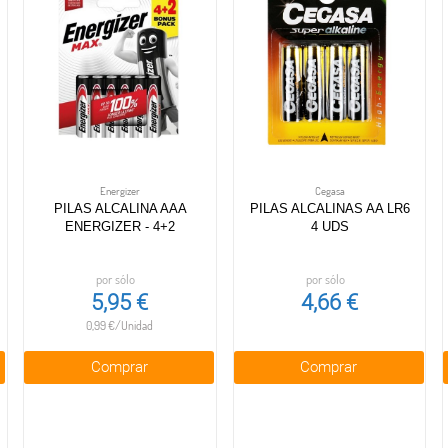
Energizer
Cegasa
PILAS ALCALINA AAA
PILAS ALCALINAS AA LR6
ENERGIZER - 4+2
4 UDS
por sólo
por sólo
5,95 €
4,66 €
0,99 €/Unidad
Comprar
Comprar