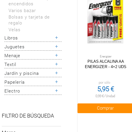
encendidos
Varios bazar
Bolsas y tarjeta de
regalo
Velas
+
Libros
+
Juguetes
Libros fantasía
Libros romance
+
Menaje
Juguetes creativos
Energizer
Libros de terror y
PILAS ALCALINA AA
Juegos de mesa
+
Textil
Varios menaje
thriller
ENERGIZER - 4+2 UDS
Coches, circuitos y
Cubiertos
+
Jardín y piscina
Libros policiacos
Baño y cocina
radiocontrol
Vajillas
Libros historia
Ropa cama
+
Puzzles y
por sólo
Papelería
Jardín
Cocción
Libros literatura
Mercería
construcciones
5,95 €
Piscina
+
Electro
Boligrafos y plumas
Cristalería
clásica y poesía
Varios textil
Muñecos y peluches
0,99 €/Unidad
Rotuladores y
Almacenamiento
Libros infantíles
Maletas
Juguetes para
subrayadores
cocina
Libros de
bebés
Telefonía y
Comprar
Lápices, portaminas
Accesorios cocina
actividades
wearables
Juguetes
FILTRO DE BÚSQUEDA
y recambios
Almacenamiento y
Otros libros
electrónicos
Gaming
Correctores
orden del hogar
Juguetes de madera
Televisores
Gomas y