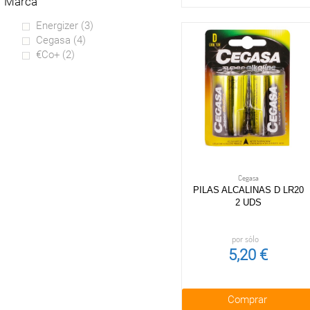
marca
Juguetes de
Pequeño
sacapuntas
profesiones
electrodoméstico
Lápices de colores y
Energizer
(3)
Juguetes de acción
Tarjetas de memoria
ceras
Cegasa
(4)
y usb
Figuras
Dibujo y
€co+
(2)
Audio
Bicicletas y
manualidades
correpasillos
Informática
Archivos y
Otros
clasificación
Cuadernos y blogs
Agendas
Folios
Mochilas
Estuches y
Cegasa
portatodos
PILAS ALCALINAS D LR20
2 UDS
Material escolar
Material de oficina
por sólo
5,20 €
Comprar