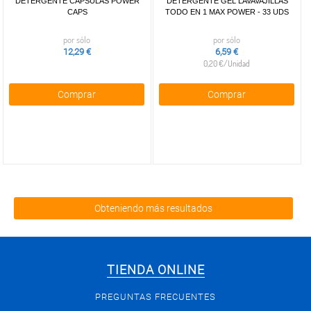
DETERGENTE CÁPSULAS POWER
DETERGENTE GEL LAVAVAJILLAS
CAPS
TODO EN 1 MAX POWER - 33 UDS
por sólo
por sólo
12,29 €
6,59 €
0,20 €/Unidad
Comprar
Comprar
Obteniendo más resultados
TIENDA ONLINE
PREGUNTAS FRECUENTES