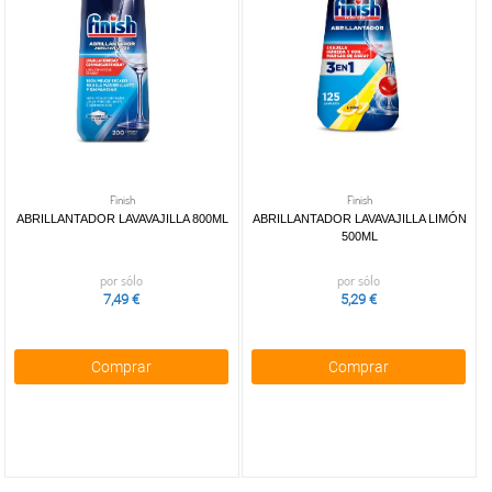
Más marcas
disponibilidad
Sólo
Disponibles
(102)
características
IFA Sabe
(11)
Finish
Finish
escaparate
ABRILLANTADOR LAVAVAJILLA 800ML
ABRILLANTADOR LAVAVAJILLA LIMÓN
500ML
OFERTAS
DROGUERÍA Y
por sólo
por sólo
PERFUMERÍA
(8)
7,49 €
5,29 €
Comprar
Comprar