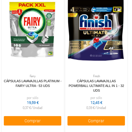
Fairy
Finish
CÁPSULAS LAVAVAJILLAS PLATINUM -
CÁPSULAS LAVAVAJILLAS
FAIRY ULTRA - 53 UDS
POWERBALL ULTIMATE ALL IN 1 - 32
UDS
por sólo
por sólo
19,59 €
12,45 €
0,37 €/Unidad
0,39 €/Unidad
Comprar
Comprar