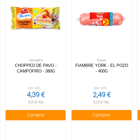
Campofrío
El pozo
CHOPPED DE PAVO -
FIAMBRE YORK - EL POZO
CAMPOFRÍO - 380G
- 400G
por sólo
por sólo
4,39 €
2,49 €
11,55 €/Kilo
6,23 €/Kilo
Comprar
Comprar