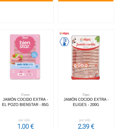
El pozo
Eliges
JAMÓN COCIDO EXTRA -
JAMÓN COCIDO EXTRA -
EL POZO BIENSTAR - 85G
ELIGES - 200G
por sólo
por sólo
1,00 €
2,39 €