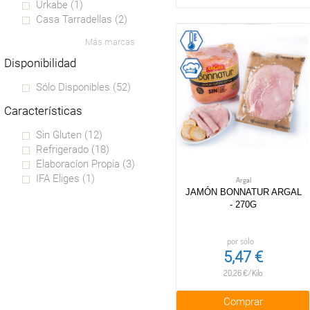
Urkabe
(1)
Casa Tarradellas
(2)
Más marcas
disponibilidad
Sólo Disponibles
(52)
características
Sin Gluten
(12)
Refrigerado
(18)
Elaboracíon Propia
(3)
IFA Eliges
(1)
Argal
JAMÓN BONNATUR ARGAL
- 270G
por sólo
5,47 €
20,26 €/Kilo
Comprar