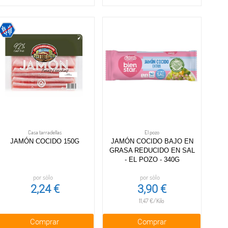
Casa tarradellas
El pozo
JAMÓN COCIDO 150G
JAMÓN COCIDO BAJO EN
GRASA REDUCIDO EN SAL
- EL POZO - 340G
por sólo
por sólo
2,24 €
3,90 €
11,47 €/Kilo
Comprar
Comprar