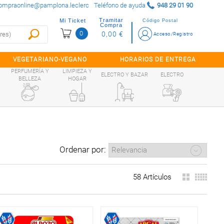
ompraonline@pamplona.leclerc
Teléfono de ayuda
948 29 01 90
Tramitar
Mi Ticket
Código Postal
Compra
0
0,00 €
Acceso/Registro
VEGETARIANO-VEGANO
HORARIOS DE ENTREGA
PERFUMERÍA Y
LIMPIEZA Y
ELECTRO Y BAZAR
ELECTRO
BELLEZA
HOGAR
Ordenar por:
58 Artículos