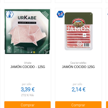
Urkabe
Casa tarradellas
JAMÓN COCIDO - 125G
JAMÓN COCIDO 125G
por sólo
por sólo
3,39 €
2,14 €
27,12 €/Kilo
Comprar
Comprar