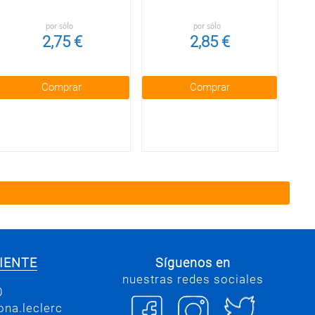
por sólo
por sólo
2,75 €
2,85 €
Comprar
Comprar
IENTE
Síguenos en
nuestras redes sociales
0
na.leclerc