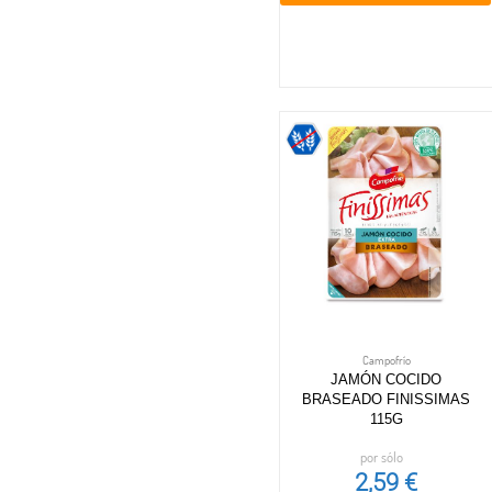
Campofrío
JAMÓN COCIDO
BRASEADO FINISSIMAS
115G
por sólo
2,59 €