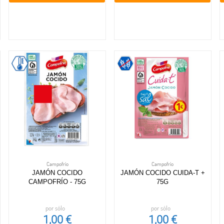
Campofrío
Campofrío
JAMÓN COCIDO
JAMÓN COCIDO CUIDA-T +
CAMPOFRÍO - 75G
75G
por sólo
por sólo
1,00 €
1,00 €