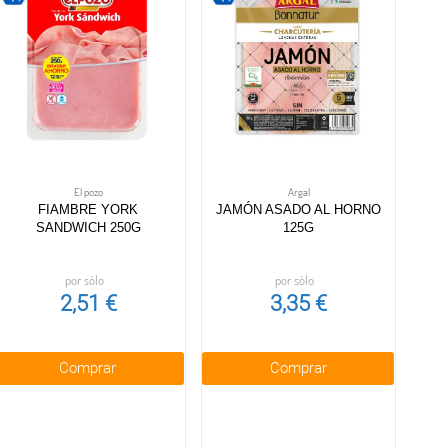
El pozo
Argal
FIAMBRE YORK
JAMÓN ASADO AL HORNO
SANDWICH 250G
125G
por sólo
por sólo
2,51 €
3,35 €
Comprar
Comprar