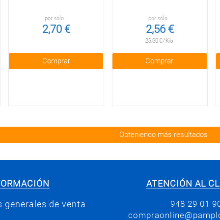
por sólo
por sólo
2,70 €
2,56 €
25,60 €/Kilo
Comprar
Comprar
Obteniendo más resultados
FORMACIÓN
ATENCIÓN AL CL
948 29 01 9
 generales de venta
compraonline@pamplo