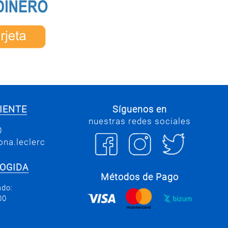
IENTE
Síguenos en
nuestras redes sociales
0
na.leclerc
COGIDA
Métodos de Pago
ado:
00
.
.