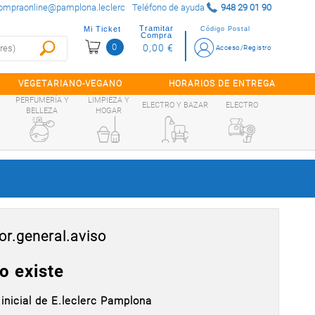
ompraonline@pamplona.leclerc
Teléfono de ayuda
948 29 01 90
Tramitar
Mi Ticket
Código Postal
Compra
0
0,00 €
Acceso/Registro
VEGETARIANO-VEGANO
HORARIOS DE ENTREGA
PERFUMERÍA Y
LIMPIEZA Y
ELECTRO Y BAZAR
ELECTRO
BELLEZA
HOGAR
or.general.aviso
o existe
 inicial de E.leclerc Pamplona