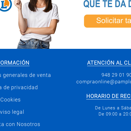
FORMACIÓN
ATENCIÓN AL CL
948 29 01 9
 generales de venta
compraonline@pamplo
ca de privacidad
HORARIO DE RE
Cookies
De Lunes a Sáb
viso legal
De 09:00 a 20:
ta con Nosotros