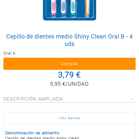
Postal
MASCOTAS
PERFUMERÍA
Y BELLEZA
Cepillo de dientes medio Shiny Clean Oral B - 4
LIMPIEZA
Y HOGAR
uds
Oral b
ELECTRO
Y BAZAR
ELECTRO
3,79 €
0,95 €/UNIDAD
DESCRIPCIÓN AMPLIADA:
Infor. General
Denominación de alimento:
Cepillo de dientes medio shiny clean