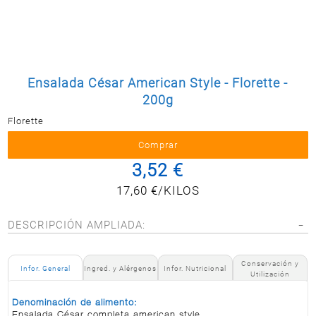
Postal
MASCOTAS
PERFUMERÍA
Y BELLEZA
Ensalada César American Style - Florette -
LIMPIEZA
Y HOGAR
200g
Florette
ELECTRO
Y BAZAR
ELECTRO
3,52 €
17,60 €/KILOS
DESCRIPCIÓN AMPLIADA:
Conservación y
Infor. General
Ingred. y Alérgenos
Infor. Nutricional
Utilización
Denominación de alimento:
Ensalada César completa american style