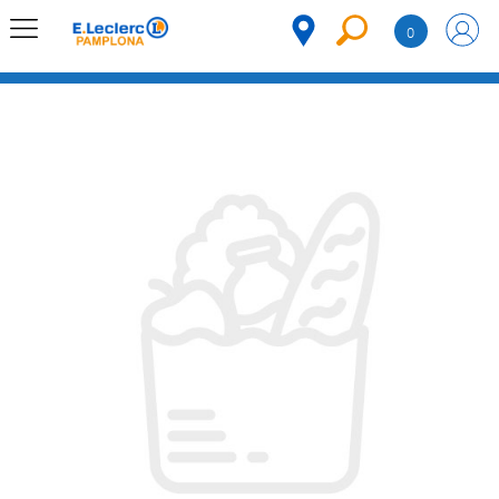
Saltar al contenido
0
MENÚ
CORPORATIVO
MERCADO
DESPENSA
Código
REFRIGERADOS
CONGELADOS
DULCES Y
DESAYUNO
BEBIDAS
PLATOS
PREPARADOS
BEBÉS