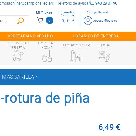
ompraonline@pamplona.leclerc
Teléfono de ayuda
948 29 01 90
Tramitar
Mi Ticket
Código Postal
Compra
0
0,00 €
Acceso/Registro
VEGETARIANO-VEGANO
HORARIOS DE ENTREGA
PERFUMERÍA Y
LIMPIEZA Y
ELECTRO Y BAZAR
ELECTRO
BELLEZA
HOGAR
.
 MASCARILLA
-rotura de piña
6,49 €