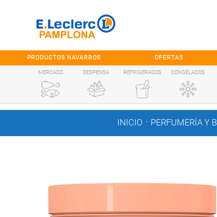
Saltar al contenido
PRODUCTOS NAVARROS
OFERTAS
MERCADO
DESPENSA
REFRIGERADOS
CONGELADOS
.
INICIO
PERFUMERÍA Y 