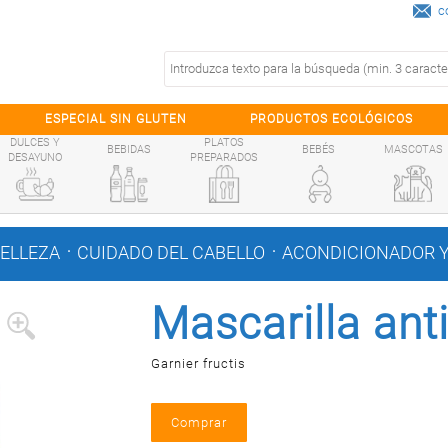
c
ESPECIAL SIN GLUTEN
PRODUCTOS ECOLÓGICOS
DULCES Y
PLATOS
BEBIDAS
BEBÉS
MASCOTAS
DESAYUNO
PREPARADOS
.
.
BELLEZA
CUIDADO DEL CABELLO
ACONDICIONADOR Y
Mascarilla anti
Garnier fructis