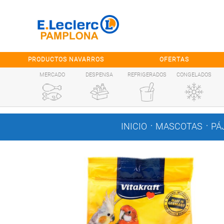
Saltar al contenido
PRODUCTOS NAVARROS
OFERTAS
MERCADO
DESPENSA
REFRIGERADOS
CONGELADOS
.
.
INICIO
MASCOTAS
PÁ