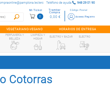
ompraonline@pamplona.leclerc
Teléfono de ayuda
948 29 01 90
Tramitar
Mi Ticket
Código Postal
Compra
0
0,00 €
Acceso/Registro
VEGETARIANO-VEGANO
HORARIOS DE ENTREGA
PERFUMERÍA Y
LIMPIEZA Y
ELECTRO Y BAZAR
ELECTRO
BELLEZA
HOGAR
o Cotorras