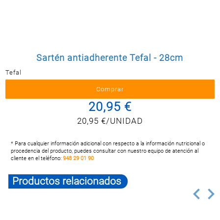
Postal
MASCOTAS
PERFUMERÍA
Y BELLEZA
Sartén antiadherente Tefal - 28cm
LIMPIEZA
Y HOGAR
Tefal
ELECTRO
Y BAZAR
20,95 €
ELECTRO
20,95 €/UNIDAD
* Para cualquier información adicional con respecto a la información nutricional o
procedencia del producto, puedes consultar con nuestro equipo de atención al
cliente en el teléfono:
948 29 01 90
Productos relacionados