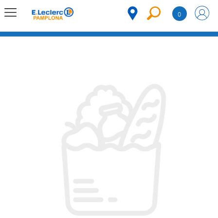
Saltar al contenido
0
MENÚ
CORPORATIVO
MERCADO
DESPENSA
Código
REFRIGERADOS
CONGELADOS
DULCES Y
DESAYUNO
BEBIDAS
PLATOS
PREPARADOS
BEBÉS