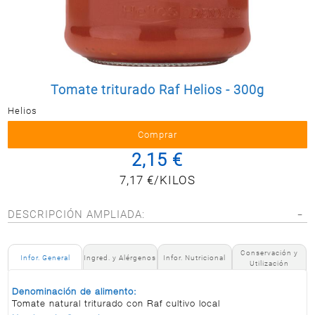
Postal
MASCOTAS
PERFUMERÍA
Y BELLEZA
LIMPIEZA
Tomate triturado Raf Helios - 300g
Y HOGAR
Helios
ELECTRO
Y BAZAR
2,15 €
ELECTRO
7,17 €/KILOS
DESCRIPCIÓN AMPLIADA:
Conservación y
Infor. General
Ingred. y Alérgenos
Infor. Nutricional
Utilización
Denominación de alimento:
Tomate natural triturado con Raf cultivo local