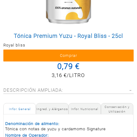
Postal
MASCOTAS
PERFUMERÍA
Y BELLEZA
Tónica Premium Yuzu - Royal Bliss - 25cl
LIMPIEZA
Y HOGAR
Royal bliss
ELECTRO
Y BAZAR
0,79 €
ELECTRO
3,16 €/LITRO
DESCRIPCIÓN AMPLIADA:
Conservación y
Infor. General
Ingred. y Alérgenos
Infor. Nutricional
Utilización
Denominación de alimento:
Tónica con notas de yuzu y cardamomo Signature
Nombre de Operador: