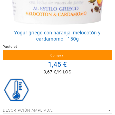
Postal
MASCOTAS
PERFUMERÍA
Y BELLEZA
LIMPIEZA
Yogur griego con naranja, melocotón y
Y HOGAR
cardamomo - 150g
ELECTRO
Pastoret
Y BAZAR
ELECTRO
1,45 €
9,67 €/KILOS
DESCRIPCIÓN AMPLIADA: