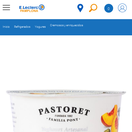
Saltar al contenido
0
MENÚ
CORPORATIVO
Cremosos y enriquecidos
Inicio
Refrigerados
Yogures
MERCADO
DESPENSA
Código
REFRIGERADOS
CONGELADOS
DULCES Y
DESAYUNO
BEBIDAS
PLATOS
PREPARADOS
BEBÉS