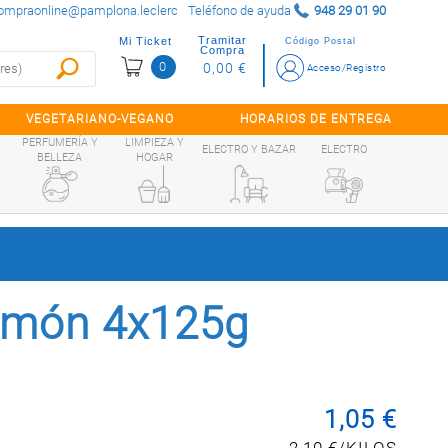
ompraonline@pamplona.leclerc
Teléfono de ayuda
948 29 01 90
Tramitar
Mi Ticket
Código Postal
Compra
0
0,00 €
Acceso/Registro
VEGETARIANO-VEGANO
HORARIOS DE ENTREGA
PERFUMERÍA Y
LIMPIEZA Y
ELECTRO Y BAZAR
ELECTRO
BELLEZA
HOGAR
imón 4x125g
1,05 €