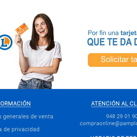
FORMACIÓN
ATENCIÓN AL CL
948 29 01 9
 generales de venta
compraonline@pamplo
ca de privacidad