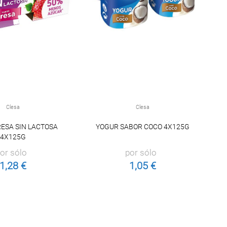
Clesa
Clesa
ESA SIN LACTOSA
YOGUR SABOR COCO 4X125G
Y
4X125G
or sólo
por sólo
1,28 €
1,05 €