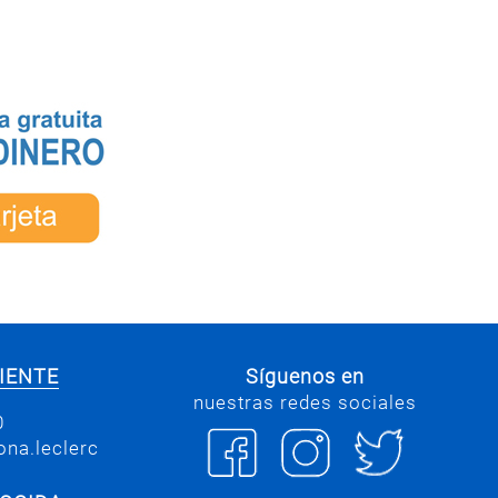
IENTE
Síguenos en
nuestras redes sociales
0
na.leclerc