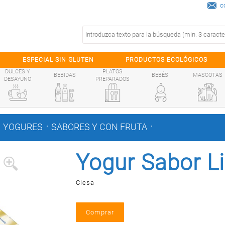
c
ESPECIAL SIN GLUTEN
PRODUCTOS ECOLÓGICOS
DULCES Y
PLATOS
BEBIDAS
BEBÉS
MASCOTAS
DESAYUNO
PREPARADOS
.
.
YOGURES
SABORES Y CON FRUTA
Yogur Sabor L
Clesa