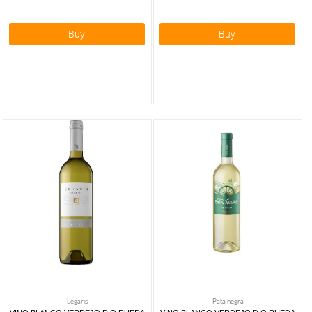
Buy
Buy
Legaris
Pata negra