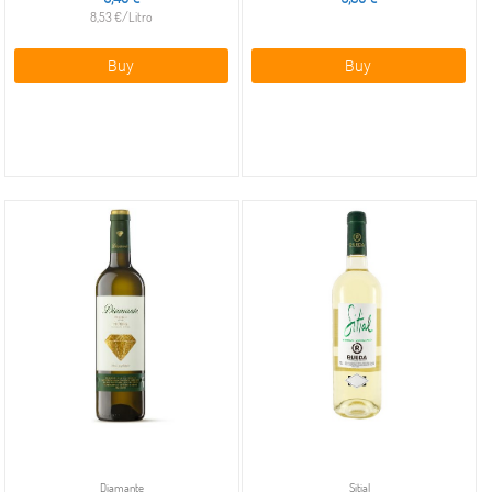
8,53 €/Litro
Buy
Buy
Diamante
Sitial