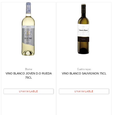
D.o.
Available
(24)
uclés
Blume
Cuatro rayas
VINO BLANCO JOVEN D.O RUEDA
VINO BLANCO SAUVIGNON 75CL
75CL
UNAVAILABLE
UNAVAILABLE