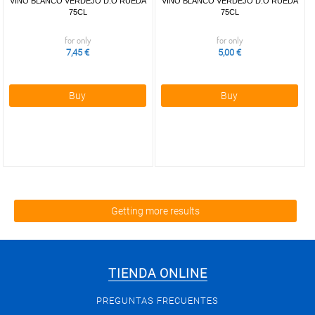
VINO BLANCO VERDEJO D.O RUEDA
VINO BLANCO VERDEJO D.O RUEDA
75CL
75CL
for only
for only
7,45 €
5,00 €
Buy
Buy
Getting more results
TIENDA ONLINE
PREGUNTAS FRECUENTES