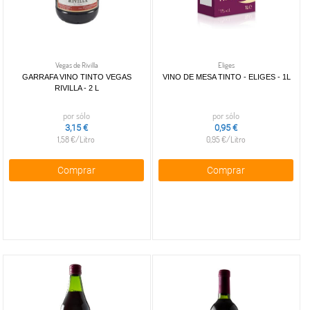
Vinos
Ron
y
blanco
Deportivas
Postal
MASCOTAS
rosado
valdepeñas
otras
y
de mesa
d.o
D.o.
energéticas
PERFUMERÍA
rioja
Vino
Y BELLEZA
blanco
Otras
Vegas de Rivilla
Eliges
GARRAFA VINO TINTO VEGAS
VINO DE MESA TINTO - ELIGES - 1L
albariño
d.o.
LIMPIEZA
RIVILLA - 2 L
Y HOGAR
o ribeiro
D.o.
Vino
ribera
por sólo
por sólo
ELECTRO
blanco
del
3,15 €
0,95 €
Y BAZAR
d.o
duero
1,58 €/Litro
0,95 €/Litro
rueda
D.o.
ELECTRO
Vino
navarra
Comprar
Comprar
blanco
Vino de
d.o rioja
mesa
Vino
tinto
blanco
Sangría,
d.o
tinto de
navarra
verano
D.o.
uclés
+
Espumosos