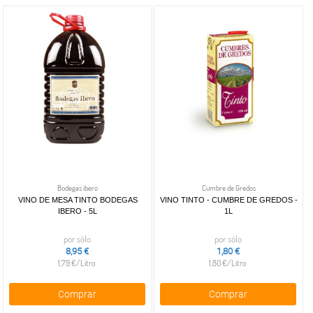
Navarro
(2)
Bodegas ibero
Cumbre de Gredos
VINO DE MESA TINTO BODEGAS
VINO TINTO - CUMBRE DE GREDOS -
IBERO - 5L
1L
por sólo
por sólo
8,95 €
1,80 €
1,79 €/Litro
1,80 €/Litro
Comprar
Comprar