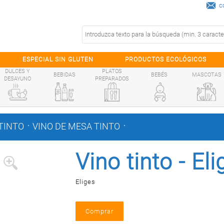
c
ESPECIAL SIN GLUTEN
PRODUCTOS ECOLÓGICOS
DULCES Y
PLATOS
BEBIDAS
BEBÉS
MASCOTAS
DESAYUNO
PREPARADOS
.
.
TINTO
VINO DE MESA TINTO
Vino tinto - Eli
Eliges