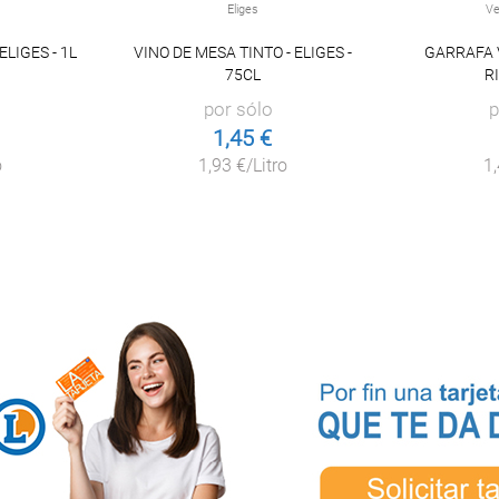
Eliges
Ve
ELIGES - 1L
VINO DE MESA TINTO - ELIGES -
GARRAFA 
75CL
RI
por sólo
p
1,45 €
o
1,93 €/Litro
1,