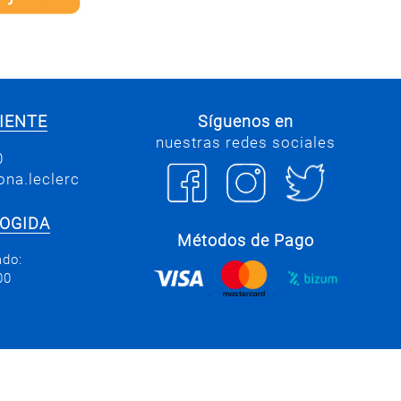
IENTE
Síguenos en
nuestras redes sociales
0
na.leclerc
COGIDA
Métodos de Pago
ado:
00
.
.