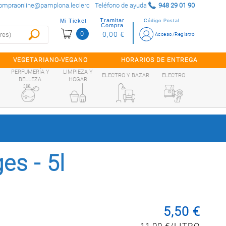
ompraonline@pamplona.leclerc
Teléfono de ayuda
948 29 01 90
Tramitar
Mi Ticket
Código Postal
Compra
0
0,00 €
Acceso/Registro
VEGETARIANO-VEGANO
HORARIOS DE ENTREGA
PERFUMERÍA Y
LIMPIEZA Y
ELECTRO Y BAZAR
ELECTRO
BELLEZA
HOGAR
ges - 5l
5,50 €