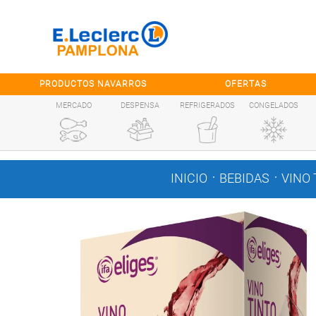
Saltar al contenido
PRODUCTOS NAVARROS
OFERTAS
MERCADO
DESPENSA
REFRIGERADOS
CONGELADOS
.
.
INICIO
BEBIDAS
VINO 