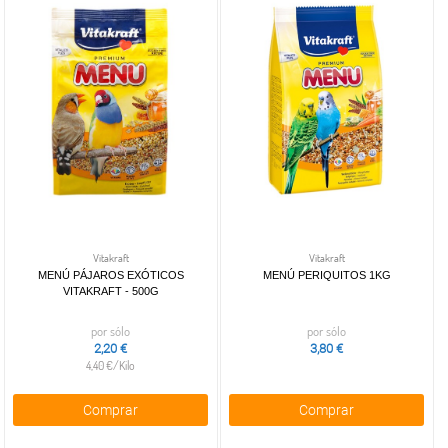
Vitakraft
Vitakraft
MENÚ PÁJAROS EXÓTICOS
MENÚ PERIQUITOS 1KG
VITAKRAFT - 500G
por sólo
por sólo
2,20 €
3,80 €
4,40 €/Kilo
Comprar
Comprar