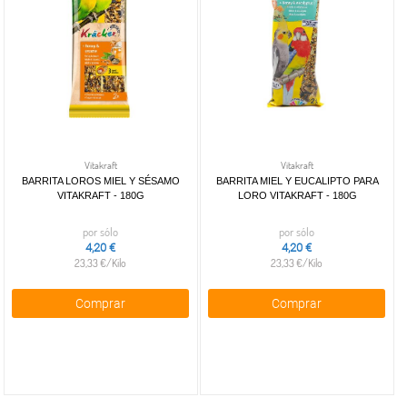
Vitakraft
Vitakraft
BARRITA LOROS MIEL Y SÉSAMO
BARRITA MIEL Y EUCALIPTO PARA
VITAKRAFT - 180G
LORO VITAKRAFT - 180G
por sólo
por sólo
4,20 €
4,20 €
23,33 €/Kilo
23,33 €/Kilo
Comprar
Comprar