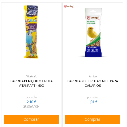
Vitakraft
Amigo
BARRITA PERIQUITO FRUTA
BARRITAS DE FRUTA Y MIEL PARA
VITAKRAFT - 60G
CANARIOS
por sólo
por sólo
2,10 €
1,01 €
35,00 €/Kilo
Comprar
Comprar