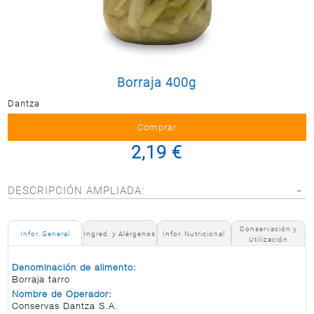
Postal
MASCOTAS
PERFUMERÍA
Y BELLEZA
Borraja 400g
LIMPIEZA
Y HOGAR
Dantza
ELECTRO
Y BAZAR
2,19 €
ELECTRO
DESCRIPCIÓN AMPLIADA:
Conservación y
Infor. General
Ingred. y Alérgenos
Infor. Nutricional
Utilización
Denominación de alimento:
Borraja tarro
Nombre de Operador:
Conservas Dantza S.A.