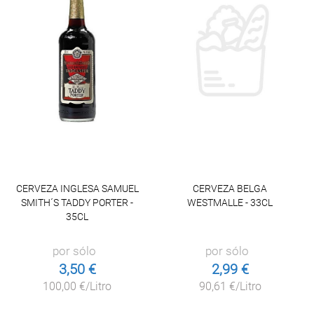
CERVEZA INGLESA SAMUEL
CERVEZA BELGA
SMITH´S TADDY PORTER -
WESTMALLE - 33CL
35CL
por sólo
por sólo
3,50 €
2,99 €
100,00 €/Litro
90,61 €/Litro