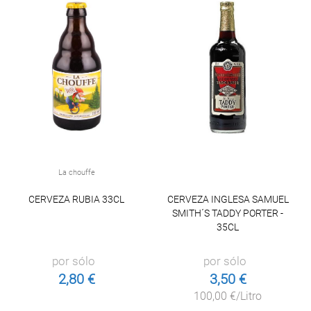
La chouffe
CERVEZA RUBIA 33CL
CERVEZA INGLESA SAMUEL
SMITH´S TADDY PORTER -
35CL
por sólo
por sólo
2,80 €
3,50 €
100,00 €/Litro