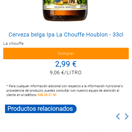
Postal
MASCOTAS
PERFUMERÍA
Y BELLEZA
Cerveza belga Ipa La Chouffe Houblon - 33cl
LIMPIEZA
Y HOGAR
La chouffe
ELECTRO
Y BAZAR
2,99 €
ELECTRO
9,06 €/LITRO
* Para cualquier información adicional con respecto a la información nutricional o
procedencia del producto, puedes consultar con nuestro equipo de atención al
cliente en el teléfono:
948 29 01 90
Productos relacionados