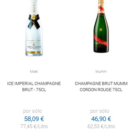
Moët
Mumm
ICE IMPERIAL CHAMPAGNE
CHAMPAGNE BRUT MUMM
BRUT - 75CL
CORDON ROUGE 75CL
por sólo
por sólo
58,09 €
46,90 €
77,45 €/Litro
62,53 €/Litro