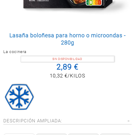
Postal
MASCOTAS
PERFUMERÍA
Y BELLEZA
Lasaña boloñesa para horno o microondas -
LIMPIEZA
Y HOGAR
280g
La cocinera
ELECTRO
Y BAZAR
SIN DISPONIBILIDAD
2,89 €
ELECTRO
10,32 €/KILOS
DESCRIPCIÓN AMPLIADA: