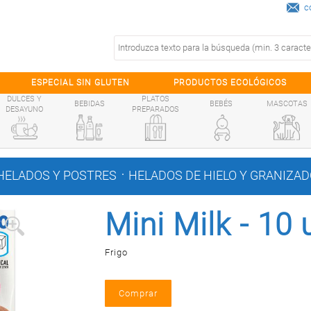
c
ESPECIAL SIN GLUTEN
PRODUCTOS ECOLÓGICOS
DULCES Y
PLATOS
BEBIDAS
BEBÉS
MASCOTAS
DESAYUNO
PREPARADOS
.
HELADOS Y POSTRES
HELADOS DE HIELO Y GRANIZA
Mini Milk - 10 
Frigo