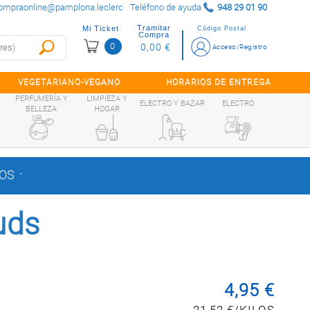
ompraonline@pamplona.leclerc
Teléfono de ayuda
948 29 01 90
Tramitar
Mi Ticket
Código Postal
Compra
0
0,00 €
Acceso/Registro
VEGETARIANO-VEGANO
HORARIOS DE ENTREGA
PERFUMERÍA Y
LIMPIEZA Y
ELECTRO Y BAZAR
ELECTRO
BELLEZA
HOGAR
.
DOS
uds
4,95 €