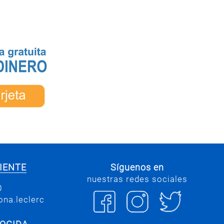
IENTE
Síguenos en
nuestras redes sociales
0
na.leclerc