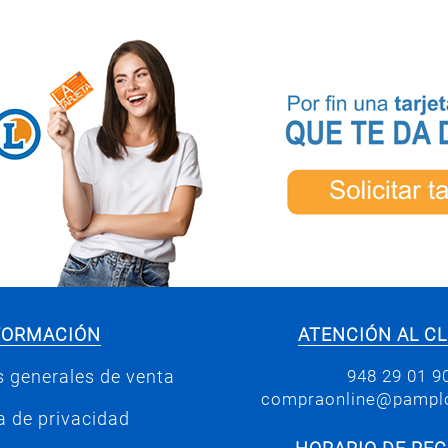
FORMACIÓN
ATENCIÓN AL CL
948 29 01 9
 generales de venta
compraonline@pamplo
ca de privacidad