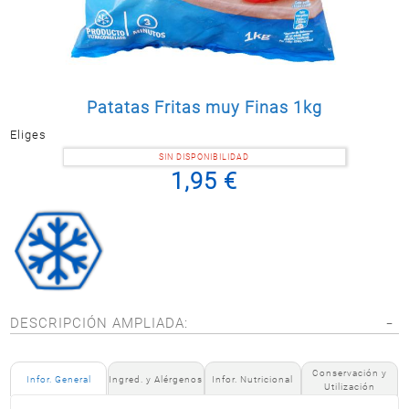
Postal
MASCOTAS
PERFUMERÍA
Y BELLEZA
Patatas Fritas muy Finas 1kg
LIMPIEZA
Y HOGAR
Eliges
ELECTRO
SIN DISPONIBILIDAD
Y BAZAR
1,95 €
ELECTRO
DESCRIPCIÓN AMPLIADA:
Conservación y
Infor. General
Ingred. y Alérgenos
Infor. Nutricional
Utilización