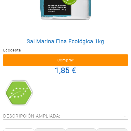
Postal
MASCOTAS
PERFUMERÍA
Y BELLEZA
LIMPIEZA
Y HOGAR
Sal Marina Fina Ecológica 1kg
Ecocesta
ELECTRO
Y BAZAR
ELECTRO
1,85 €
DESCRIPCIÓN AMPLIADA: