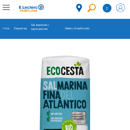
Saltar al contenido
0
MENÚ
CORPORATIVO
Sal, especias y
Inicio
Despensa
Sales y bicarbonato
sazonadores
MERCADO
DESPENSA
Código
REFRIGERADOS
CONGELADOS
DULCES Y
DESAYUNO
BEBIDAS
PLATOS
PREPARADOS
BEBÉS