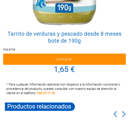
Postal
MASCOTAS
PERFUMERÍA
Y BELLEZA
Tarrito de verduras y pescado desde 8 meses
LIMPIEZA
Y HOGAR
bote de 190g
Nestlé
ELECTRO
Y BAZAR
ELECTRO
1,65 €
* Para cualquier información adicional con respecto a la información nutricional o
procedencia del producto, puedes consultar con nuestro equipo de atención al
cliente en el teléfono:
948 29 01 90
Productos relacionados