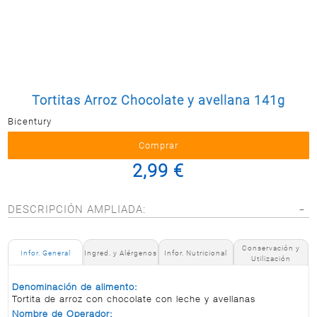
Postal
MASCOTAS
PERFUMERÍA
Y BELLEZA
LIMPIEZA
Y HOGAR
Tortitas Arroz Chocolate y avellana 141g
Bicentury
ELECTRO
Y BAZAR
ELECTRO
2,99 €
DESCRIPCIÓN AMPLIADA:
Conservación y
Infor. General
Ingred. y Alérgenos
Infor. Nutricional
Utilización
Denominación de alimento:
Tortita de arroz con chocolate con leche y avellanas
Nombre de Operador: