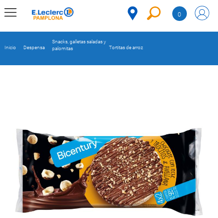
Saltar al contenido
0
MENÚ
CORPORATIVO
Snacks, galletas saladas y
Inicio
Despensa
Tortitas de arroz
palomitas
MERCADO
DESPENSA
Código
REFRIGERADOS
CONGELADOS
DULCES Y
DESAYUNO
BEBIDAS
PLATOS
PREPARADOS
BEBÉS