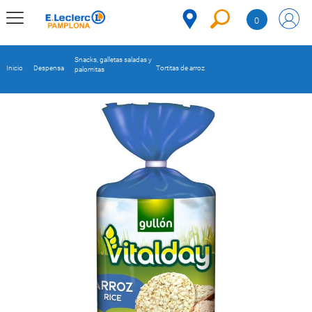
Saltar al contenido
0
MENÚ
CORPORATIVO
Snacks, galletas saladas y
Inicio
Despensa
Tortitas de arroz
palomitas
MERCADO
DESPENSA
Código
REFRIGERADOS
CONGELADOS
DULCES Y
DESAYUNO
BEBIDAS
PLATOS
PREPARADOS
BEBÉS