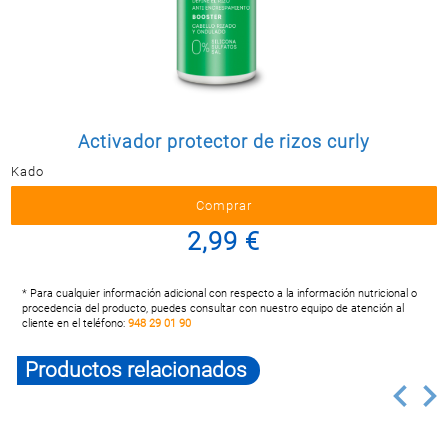
Postal
MASCOTAS
PERFUMERÍA
Y BELLEZA
LIMPIEZA
Y HOGAR
Activador protector de rizos curly
Kado
ELECTRO
Y BAZAR
ELECTRO
2,99 €
* Para cualquier información adicional con respecto a la información nutricional o
procedencia del producto, puedes consultar con nuestro equipo de atención al
cliente en el teléfono:
948 29 01 90
Productos relacionados