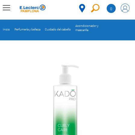
Saltar al contenido
0
MENÚ
CORPORATIVO
Acondicionador y
Inicio
Perfumería y belleza
Cuidado del cabello
mascarilla
MERCADO
DESPENSA
Código
REFRIGERADOS
CONGELADOS
DULCES Y
DESAYUNO
BEBIDAS
PLATOS
PREPARADOS
BEBÉS