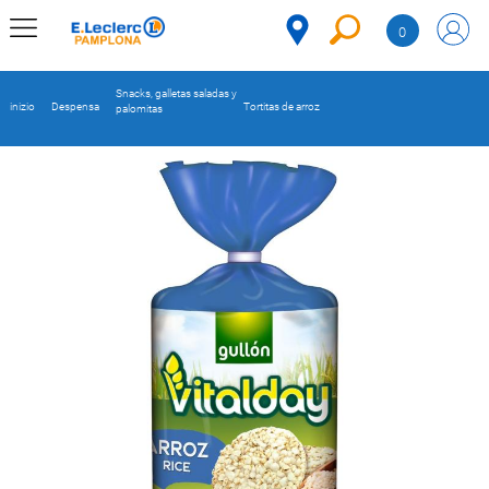
Salta al contenuto
0
MENU
AZIENDALE
Snacks, galletas saladas y
inizio
Despensa
Tortitas de arroz
palomitas
MERCADO
DESPENSA
Codice
REFRIGERADOS
CONGELADOS
DULCES Y
DESAYUNO
BEBIDAS
PLATOS
PREPARADOS
BEBÉS