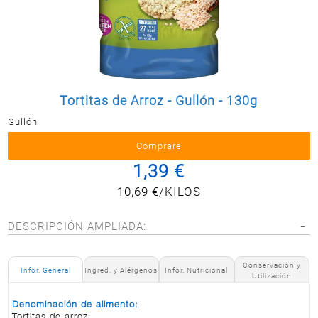
Postale
MASCOTAS
PERFUMERÍA
Y BELLEZA
LIMPIEZA
Y HOGAR
Tortitas de Arroz - Gullón - 130g
Gullón
ELECTRO
Y BAZAR
ELECTRO
1,39 €
10,69 €/KILOS
DESCRIPCIÓN AMPLIADA:
Conservación y
Infor. General
Ingred. y Alérgenos
Infor. Nutricional
Utilización
Denominación de alimento:
Tortitas de arroz