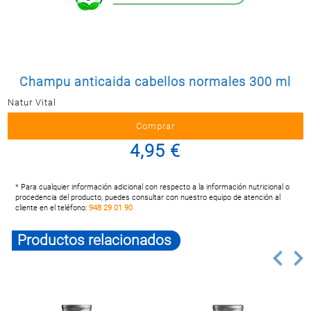
Postal
MASCOTAS
PERFUMERÍA
Y BELLEZA
Champu anticaida cabellos normales 300 ml
LIMPIEZA
Y HOGAR
Natur Vital
ELECTRO
Y BAZAR
4,95 €
ELECTRO
* Para cualquier información adicional con respecto a la información nutricional o
procedencia del producto, puedes consultar con nuestro equipo de atención al
cliente en el teléfono:
948 29 01 90
Productos relacionados